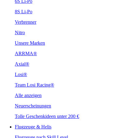
6S Li-Po
8S Li-Po
Verbrenner
Nitro
Unsere Marken
ARRMA®
Axial®
Losi®
Team Losi Racing®
Alle anzeigen
Neuerscheinungen
Tolle Geschenkideen unter 200 €
Flugzeuge & Helis
Flugzeuge nach Skill Level