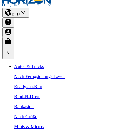
DEU
0
Autos & Trucks
Nach Fertigstellungs-Level
Ready-To-Run
Bind-N-Drive
Baukästen
Nach Größe
Minis & Micros