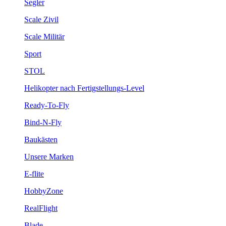
Segler
Scale Zivil
Scale Militär
Sport
STOL
Helikopter nach Fertigstellungs-Level
Ready-To-Fly
Bind-N-Fly
Baukästen
Unsere Marken
E-flite
HobbyZone
RealFlight
Blade