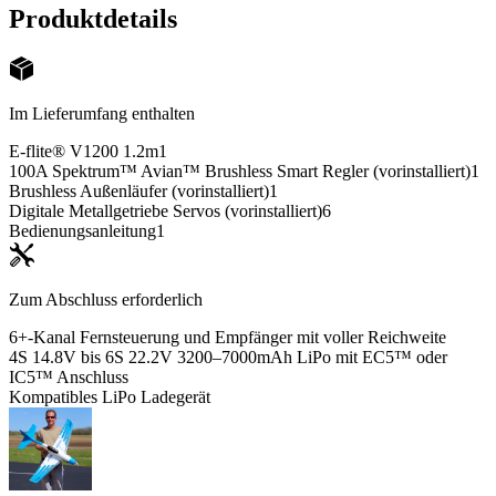
Produktdetails
Im Lieferumfang enthalten
E-flite® V1200 1.2m
1
100A Spektrum™ Avian™ Brushless Smart Regler (vorinstalliert)
1
Brushless Außenläufer (vorinstalliert)
1
Digitale Metallgetriebe Servos (vorinstalliert)
6
Bedienungsanleitung
1
Zum Abschluss erforderlich
6+-Kanal Fernsteuerung und Empfänger mit voller Reichweite
4S 14.8V bis 6S 22.2V 3200–7000mAh LiPo mit EC5™ oder
IC5™ Anschluss
Kompatibles LiPo Ladegerät