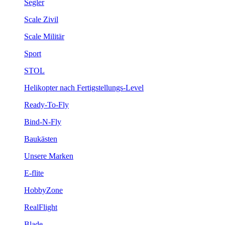
Segler
Scale Zivil
Scale Militär
Sport
STOL
Helikopter nach Fertigstellungs-Level
Ready-To-Fly
Bind-N-Fly
Baukästen
Unsere Marken
E-flite
HobbyZone
RealFlight
Blade