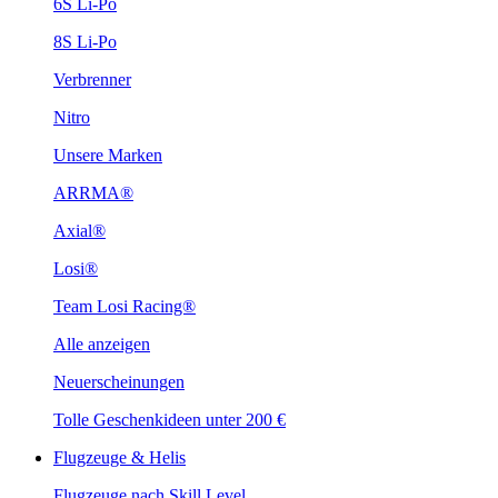
6S Li-Po
8S Li-Po
Verbrenner
Nitro
Unsere Marken
ARRMA®
Axial®
Losi®
Team Losi Racing®
Alle anzeigen
Neuerscheinungen
Tolle Geschenkideen unter 200 €
Flugzeuge & Helis
Flugzeuge nach Skill Level