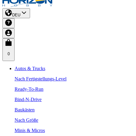
DEU
0
Autos & Trucks
Nach Fertigstellungs-Level
Ready-To-Run
Bind-N-Drive
Baukästen
Nach Größe
Minis & Micros