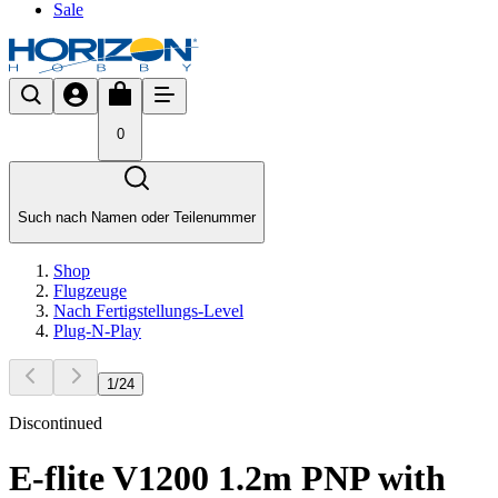
Sale
0
Such nach Namen oder Teilenummer
Shop
Flugzeuge
Nach Fertigstellungs-Level
Plug-N-Play
1
/
24
Discontinued
E-flite V1200 1.2m PNP with