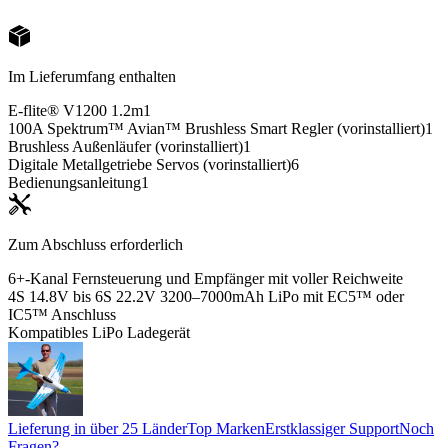
Im Lieferumfang enthalten
E-flite® V1200 1.2m
1
100A Spektrum™ Avian™ Brushless Smart Regler (vorinstalliert)
1
Brushless Außenläufer (vorinstalliert)
1
Digitale Metallgetriebe Servos (vorinstalliert)
6
Bedienungsanleitung
1
Zum Abschluss erforderlich
6+-Kanal Fernsteuerung und Empfänger mit voller Reichweite
4S 14.8V bis 6S 22.2V 3200–7000mAh LiPo mit EC5™ oder
IC5™ Anschluss
Kompatibles LiPo Ladegerät
Lieferung in über 25 Länder
Top Marken
Erstklassiger Support
Noch
Fragen?