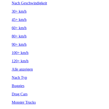
Nach Geschwindigkeit
30+ km/h
45+ km/h
60+ km/h
80+ km/h
90+ km/h
100+ km/h
120+ km/h
Alle anzeigen
Nach Typ
Buggies
Drag Cars
Monster Trucks