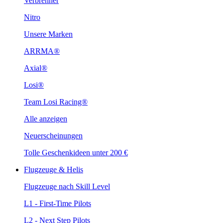
Verbrenner
Nitro
Unsere Marken
ARRMA®
Axial®
Losi®
Team Losi Racing®
Alle anzeigen
Neuerscheinungen
Tolle Geschenkideen unter 200 €
Flugzeuge & Helis
Flugzeuge nach Skill Level
L1 - First-Time Pilots
L2 - Next Step Pilots