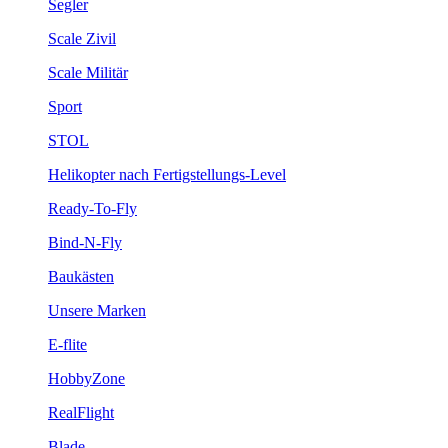
Segler
Scale Zivil
Scale Militär
Sport
STOL
Helikopter nach Fertigstellungs-Level
Ready-To-Fly
Bind-N-Fly
Baukästen
Unsere Marken
E-flite
HobbyZone
RealFlight
Blade