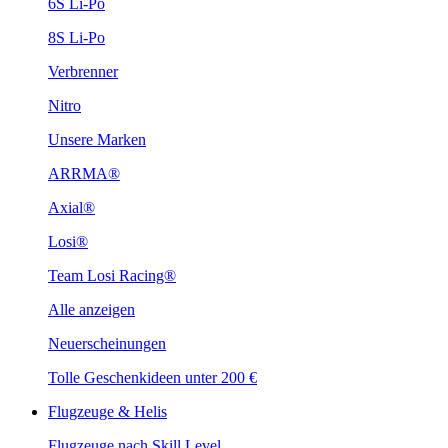
6S Li-Po
8S Li-Po
Verbrenner
Nitro
Unsere Marken
ARRMA®
Axial®
Losi®
Team Losi Racing®
Alle anzeigen
Neuerscheinungen
Tolle Geschenkideen unter 200 €
Flugzeuge & Helis
Flugzeuge nach Skill Level