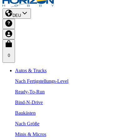
DEU
0
Autos & Trucks
Nach Fertigstellungs-Level
Ready-To-Run
Bind-N-Drive
Baukästen
Nach Größe
Minis & Micros