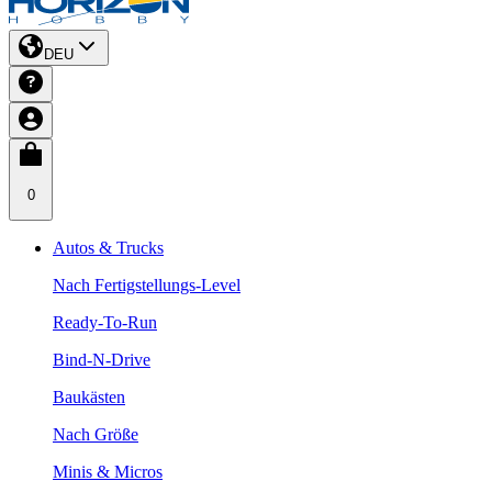
DEU
0
Autos & Trucks
Nach Fertigstellungs-Level
Ready-To-Run
Bind-N-Drive
Baukästen
Nach Größe
Minis & Micros