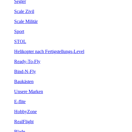
Segler
Scale Zivil
Scale Militär
Sport
STOL
Helikopter nach Fertigstellungs-Level
Ready-To-Fly
Bind-N-Fly
Baukästen
Unsere Marken
E-flite
HobbyZone
RealFlight
Blade