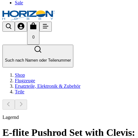
Sale
0
Such nach Namen oder Teilenummer
Shop
Flugzeuge
Ersatzteile, Elektronik & Zubehör
Teile
Lagernd
E-flite Pushrod Set with Clevis: