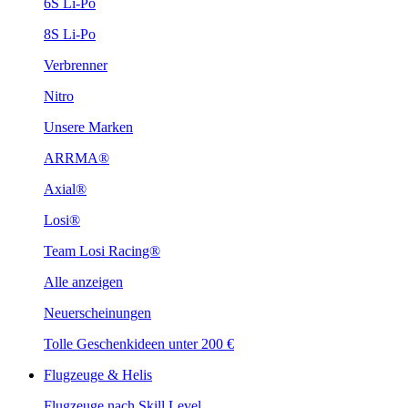
6S Li-Po
8S Li-Po
Verbrenner
Nitro
Unsere Marken
ARRMA®
Axial®
Losi®
Team Losi Racing®
Alle anzeigen
Neuerscheinungen
Tolle Geschenkideen unter 200 €
Flugzeuge & Helis
Flugzeuge nach Skill Level