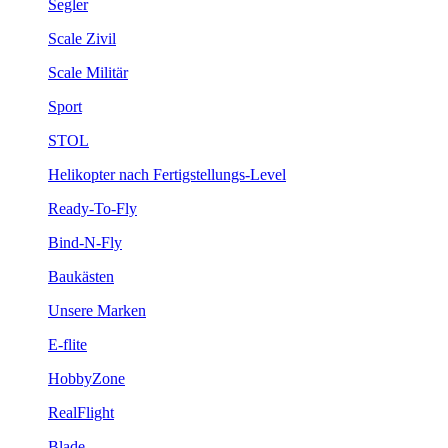
Segler
Scale Zivil
Scale Militär
Sport
STOL
Helikopter nach Fertigstellungs-Level
Ready-To-Fly
Bind-N-Fly
Baukästen
Unsere Marken
E-flite
HobbyZone
RealFlight
Blade