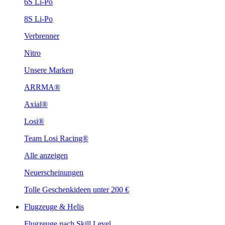
6S Li-Po
8S Li-Po
Verbrenner
Nitro
Unsere Marken
ARRMA®
Axial®
Losi®
Team Losi Racing®
Alle anzeigen
Neuerscheinungen
Tolle Geschenkideen unter 200 €
Flugzeuge & Helis
Flugzeuge nach Skill Level