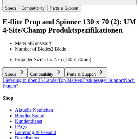
Specs
Compatibility
Parts & Support
E-flite Prop and Spinner 130 x 70 (2): UM
4-Site/Champ
Produktspezifikationen
Material
Kunststoff
Number of Blades
2 Blade
Propeller Size
5.1 x 2.75 (130 x 70mm)
Specs
Compatibility
Parts & Support
Lieferung in über 25 Länder
Top Marken
Erstklassiger Support
Noch
Fragen?
Shop
Aktuelle Neuheiten
Händler Suche
Kundendienst
FAQs
Lieferung & Versand
Bestellstatus