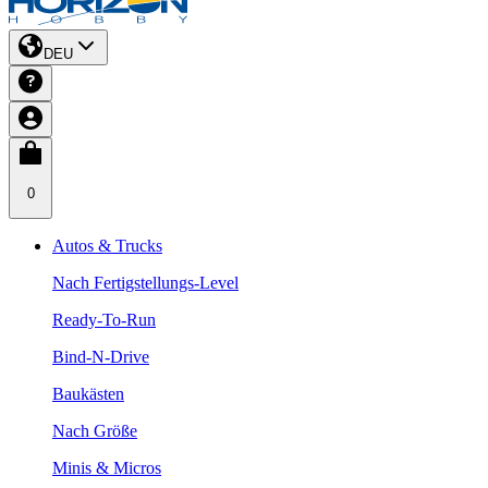
DEU
0
Autos & Trucks
Nach Fertigstellungs-Level
Ready-To-Run
Bind-N-Drive
Baukästen
Nach Größe
Minis & Micros