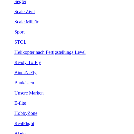
Segler
Scale Zivil
Scale Militär
Sport
STOL
Helikopter nach Fertigstellungs-Level
Ready-To-Fly
Bind-N-Fly
Baukästen
Unsere Marken
E-flite
HobbyZone
RealFlight
Blade