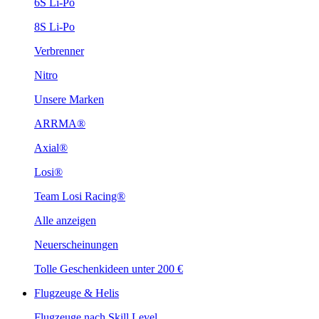
6S Li-Po
8S Li-Po
Verbrenner
Nitro
Unsere Marken
ARRMA®
Axial®
Losi®
Team Losi Racing®
Alle anzeigen
Neuerscheinungen
Tolle Geschenkideen unter 200 €
Flugzeuge & Helis
Flugzeuge nach Skill Level