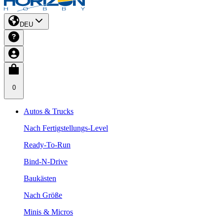
DEU
0
Autos & Trucks
Nach Fertigstellungs-Level
Ready-To-Run
Bind-N-Drive
Baukästen
Nach Größe
Minis & Micros