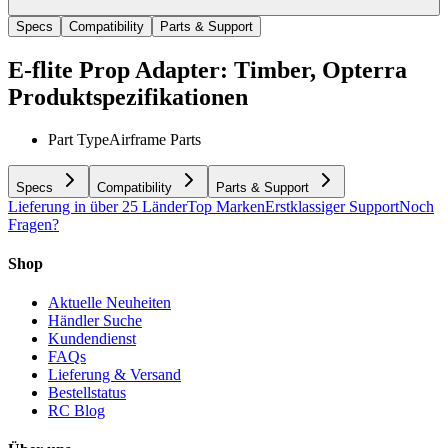
Specs
Compatibility
Parts & Support
E-flite Prop Adapter: Timber, Opterra
Produktspezifikationen
Part Type
Airframe Parts
Specs
Compatibility
Parts & Support
Lieferung in über 25 Länder
Top Marken
Erstklassiger Support
Noch
Fragen?
Shop
Aktuelle Neuheiten
Händler Suche
Kundendienst
FAQs
Lieferung & Versand
Bestellstatus
RC Blog