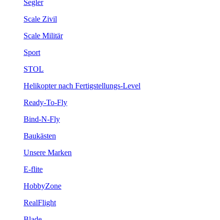
Segler
Scale Zivil
Scale Militär
Sport
STOL
Helikopter nach Fertigstellungs-Level
Ready-To-Fly
Bind-N-Fly
Baukästen
Unsere Marken
E-flite
HobbyZone
RealFlight
Blade