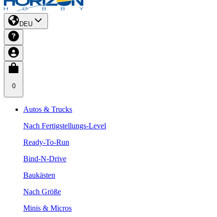
DEU
0
Autos & Trucks
Nach Fertigstellungs-Level
Ready-To-Run
Bind-N-Drive
Baukästen
Nach Größe
Minis & Micros