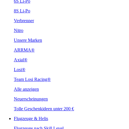
6S Li-Po
8S Li-Po
Verbrenner
Nitro
Unsere Marken
ARRMA®
Axial®
Losi®
Team Losi Racing®
Alle anzeigen
Neuerscheinungen
Tolle Geschenkideen unter 200 €
Flugzeuge & Helis
Flugzeuge nach Skill Level