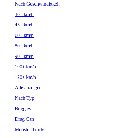
Nach Geschwindigkeit
30+ km/h
45+ km/h
60+ km/h
80+ km/h
90+ km/h
100+ km/h
120+ km/h
Alle anzeigen
Nach Typ
Buggies
Drag Cars
Monster Trucks