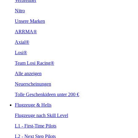
Verbrenner
Nitro
Unsere Marken
ARRMA®
Axial®
Losi®
Team Losi Racing®
Alle anzeigen
Neuerscheinungen
Tolle Geschenkideen unter 200 €
Flugzeuge & Helis
Flugzeuge nach Skill Level
L1 - First-Time Pilots
L2 - Next Step Pilots