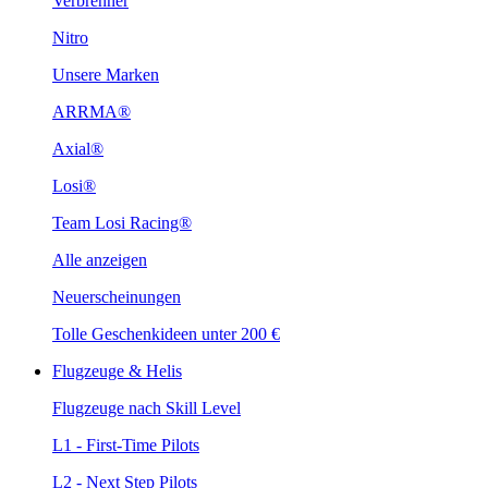
Verbrenner
Nitro
Unsere Marken
ARRMA®
Axial®
Losi®
Team Losi Racing®
Alle anzeigen
Neuerscheinungen
Tolle Geschenkideen unter 200 €
Flugzeuge & Helis
Flugzeuge nach Skill Level
L1 - First-Time Pilots
L2 - Next Step Pilots