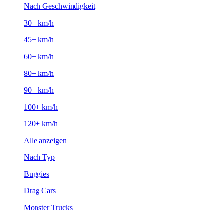
Nach Geschwindigkeit
30+ km/h
45+ km/h
60+ km/h
80+ km/h
90+ km/h
100+ km/h
120+ km/h
Alle anzeigen
Nach Typ
Buggies
Drag Cars
Monster Trucks