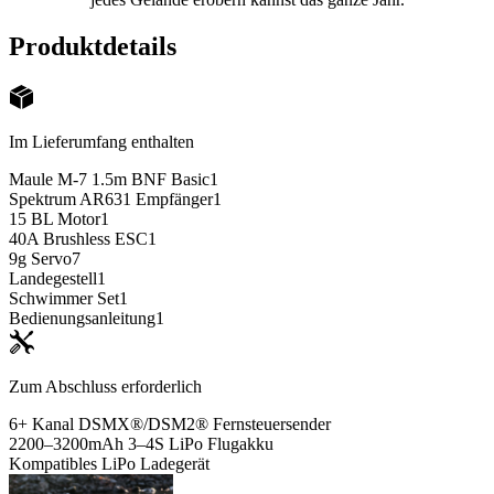
Produktdetails
Im Lieferumfang enthalten
Maule M-7 1.5m BNF Basic
1
Spektrum AR631 Empfänger
1
15 BL Motor
1
40A Brushless ESC
1
9g Servo
7
Landegestell
1
Schwimmer Set
1
Bedienungsanleitung
1
Zum Abschluss erforderlich
6+ Kanal DSMX®/DSM2® Fernsteuersender
2200–3200mAh 3–4S LiPo Flugakku
Kompatibles LiPo Ladegerät