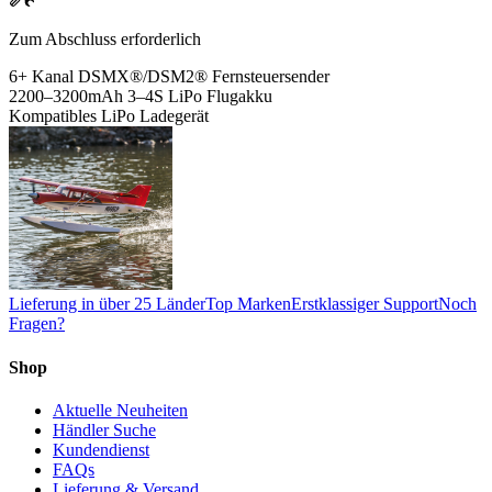
Zum Abschluss erforderlich
6+ Kanal DSMX®/DSM2® Fernsteuersender
2200–3200mAh 3–4S LiPo Flugakku
Kompatibles LiPo Ladegerät
Lieferung in über 25 Länder
Top Marken
Erstklassiger Support
Noch
Fragen?
Shop
Aktuelle Neuheiten
Händler Suche
Kundendienst
FAQs
Lieferung & Versand