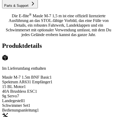
Parts & Support
®
Die E-flite
Maule M-7 1,5 m ist eine offiziell lizenzierte
Ausführung an das STOL-fähige Vorbild, das eine Fülle von
Details, ein robustes Fahrwerk, Landeklappen und ein
Schwimmerset mit optionaler Verwendung umfasst, mit dem Du
jedes Gelände erobern kannst das ganze Jahr.
Produktdetails
Im Lieferumfang enthalten
Maule M-7 1.5m BNF Basic
1
Spektrum AR631 Empfänger
1
15 BL Motor
1
40A Brushless ESC
1
9g Servo
7
Landegestell
1
Schwimmer Set
1
Bedienungsanleitung
1