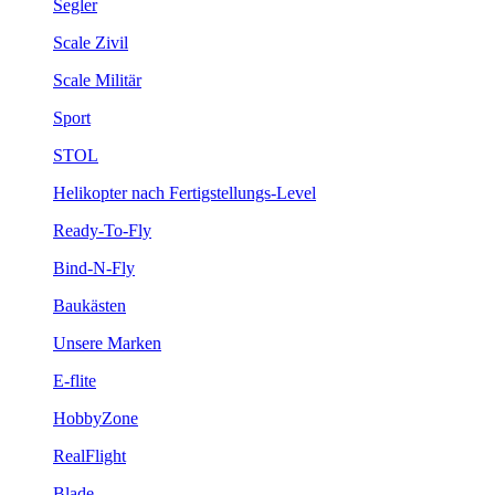
Segler
Scale Zivil
Scale Militär
Sport
STOL
Helikopter nach Fertigstellungs-Level
Ready-To-Fly
Bind-N-Fly
Baukästen
Unsere Marken
E-flite
HobbyZone
RealFlight
Blade