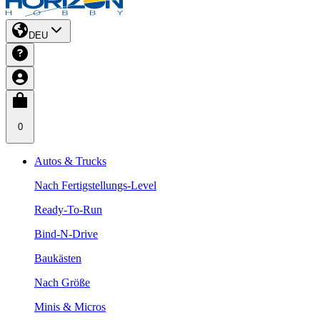
DEU
0
Autos & Trucks
Nach Fertigstellungs-Level
Ready-To-Run
Bind-N-Drive
Baukästen
Nach Größe
Minis & Micros