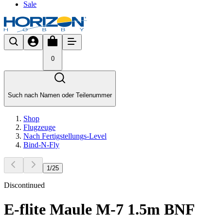
Sale
0
Such nach Namen oder Teilenummer
Shop
Flugzeuge
Nach Fertigstellungs-Level
Bind-N-Fly
1
/
25
Discontinued
E-flite Maule M-7 1.5m BNF