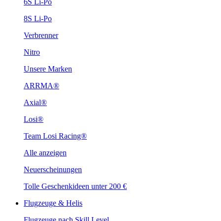
6S Li-Po
8S Li-Po
Verbrenner
Nitro
Unsere Marken
ARRMA®
Axial®
Losi®
Team Losi Racing®
Alle anzeigen
Neuerscheinungen
Tolle Geschenkideen unter 200 €
Flugzeuge & Helis
Flugzeuge nach Skill Level