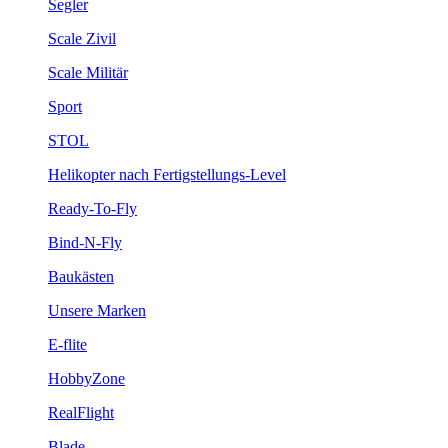
Segler
Scale Zivil
Scale Militär
Sport
STOL
Helikopter nach Fertigstellungs-Level
Ready-To-Fly
Bind-N-Fly
Baukästen
Unsere Marken
E-flite
HobbyZone
RealFlight
Blade