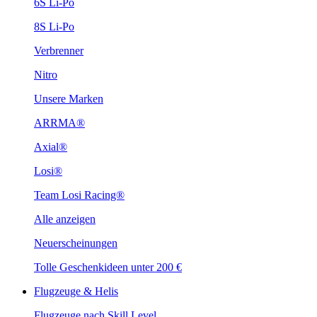
6S Li-Po
8S Li-Po
Verbrenner
Nitro
Unsere Marken
ARRMA®
Axial®
Losi®
Team Losi Racing®
Alle anzeigen
Neuerscheinungen
Tolle Geschenkideen unter 200 €
Flugzeuge & Helis
Flugzeuge nach Skill Level