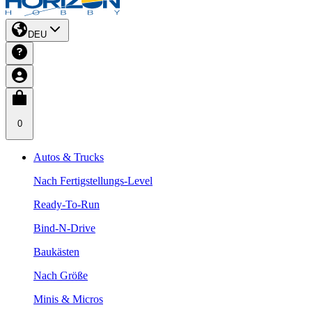
DEU
0
Autos & Trucks
Nach Fertigstellungs-Level
Ready-To-Run
Bind-N-Drive
Baukästen
Nach Größe
Minis & Micros