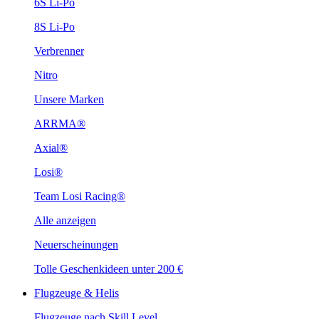
6S Li-Po
8S Li-Po
Verbrenner
Nitro
Unsere Marken
ARRMA®
Axial®
Losi®
Team Losi Racing®
Alle anzeigen
Neuerscheinungen
Tolle Geschenkideen unter 200 €
Flugzeuge & Helis
Flugzeuge nach Skill Level