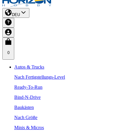
DEU
0
Autos & Trucks
Nach Fertigstellungs-Level
Ready-To-Run
Bind-N-Drive
Baukästen
Nach Größe
Minis & Micros