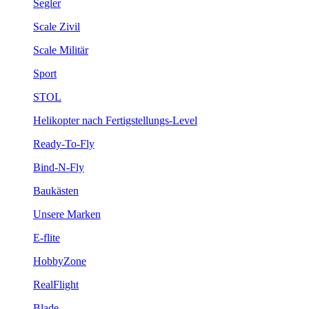
Segler
Scale Zivil
Scale Militär
Sport
STOL
Helikopter nach Fertigstellungs-Level
Ready-To-Fly
Bind-N-Fly
Baukästen
Unsere Marken
E-flite
HobbyZone
RealFlight
Blade