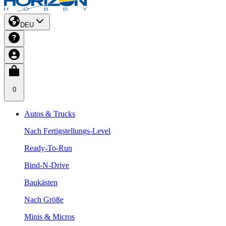
DEU
0
Autos & Trucks
Nach Fertigstellungs-Level
Ready-To-Run
Bind-N-Drive
Baukästen
Nach Größe
Minis & Micros