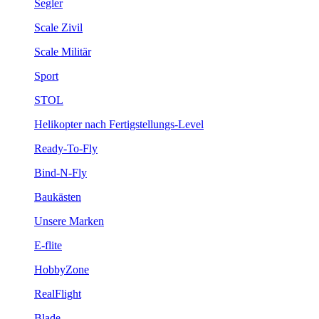
Segler
Scale Zivil
Scale Militär
Sport
STOL
Helikopter nach Fertigstellungs-Level
Ready-To-Fly
Bind-N-Fly
Baukästen
Unsere Marken
E-flite
HobbyZone
RealFlight
Blade