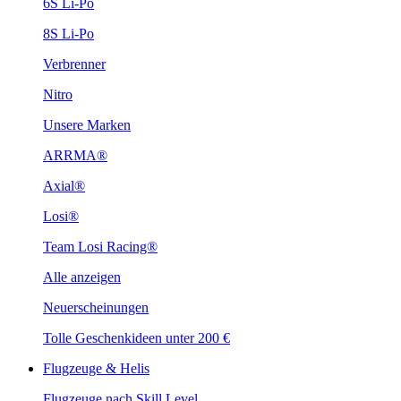
6S Li-Po
8S Li-Po
Verbrenner
Nitro
Unsere Marken
ARRMA®
Axial®
Losi®
Team Losi Racing®
Alle anzeigen
Neuerscheinungen
Tolle Geschenkideen unter 200 €
Flugzeuge & Helis
Flugzeuge nach Skill Level