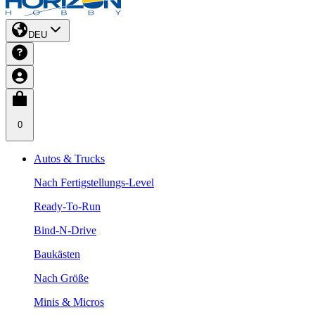
DEU
0
Autos & Trucks
Nach Fertigstellungs-Level
Ready-To-Run
Bind-N-Drive
Baukästen
Nach Größe
Minis & Micros