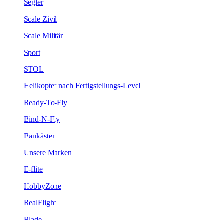
Segler
Scale Zivil
Scale Militär
Sport
STOL
Helikopter nach Fertigstellungs-Level
Ready-To-Fly
Bind-N-Fly
Baukästen
Unsere Marken
E-flite
HobbyZone
RealFlight
Blade