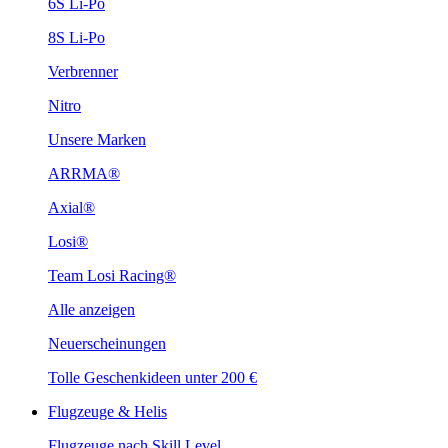
6S Li-Po
8S Li-Po
Verbrenner
Nitro
Unsere Marken
ARRMA®
Axial®
Losi®
Team Losi Racing®
Alle anzeigen
Neuerscheinungen
Tolle Geschenkideen unter 200 €
Flugzeuge & Helis
Flugzeuge nach Skill Level