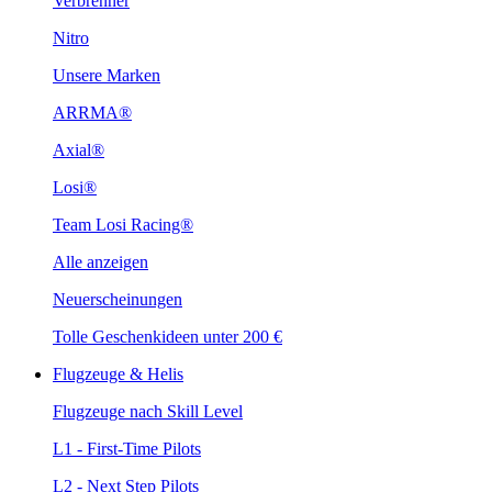
Verbrenner
Nitro
Unsere Marken
ARRMA®
Axial®
Losi®
Team Losi Racing®
Alle anzeigen
Neuerscheinungen
Tolle Geschenkideen unter 200 €
Flugzeuge & Helis
Flugzeuge nach Skill Level
L1 - First-Time Pilots
L2 - Next Step Pilots