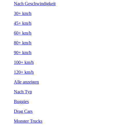
Nach Geschwindigkeit
30+ km/h
45+ km/h
60+ km/h
80+ km/h
90+ km/h
100+ km/h
120+ km/h
Alle anzeigen
Nach Typ
Buggies
Drag Cars
Monster Trucks