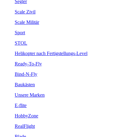
Segler
Scale Zivil
Scale Militär
Sport
STOL
Helikopter nach Fertigstellungs-Level
Ready-To-Fly
Bind-N-Fly
Baukästen
Unsere Marken
E-flite
HobbyZone
RealFlight
Blade