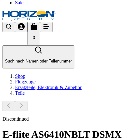
Sale
0
Such nach Namen oder Teilenummer
Shop
Flugzeuge
Ersatzteile, Elektronik & Zubehör
Teile
Discontinued
E-flite AS6410NBLT DSMX