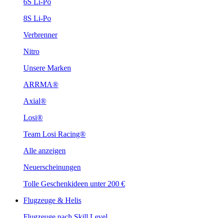
6S Li-Po
8S Li-Po
Verbrenner
Nitro
Unsere Marken
ARRMA®
Axial®
Losi®
Team Losi Racing®
Alle anzeigen
Neuerscheinungen
Tolle Geschenkideen unter 200 €
Flugzeuge & Helis
Flugzeuge nach Skill Level