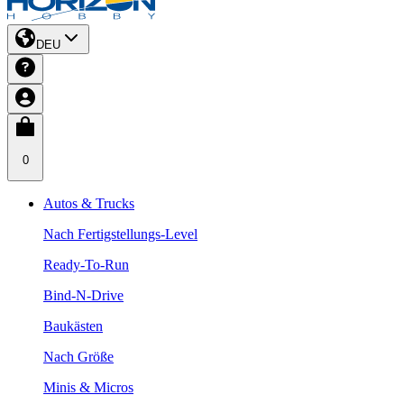
DEU
0
Autos & Trucks
Nach Fertigstellungs-Level
Ready-To-Run
Bind-N-Drive
Baukästen
Nach Größe
Minis & Micros