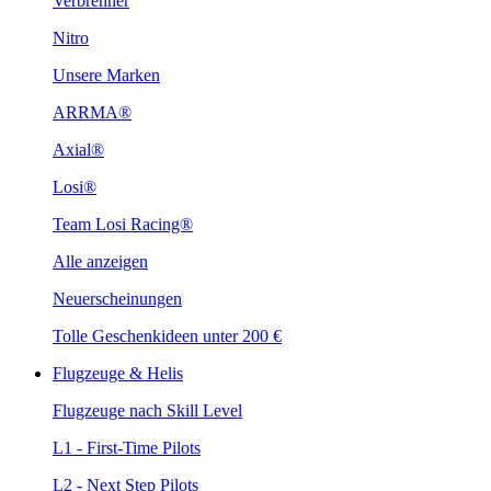
Verbrenner
Nitro
Unsere Marken
ARRMA®
Axial®
Losi®
Team Losi Racing®
Alle anzeigen
Neuerscheinungen
Tolle Geschenkideen unter 200 €
Flugzeuge & Helis
Flugzeuge nach Skill Level
L1 - First-Time Pilots
L2 - Next Step Pilots