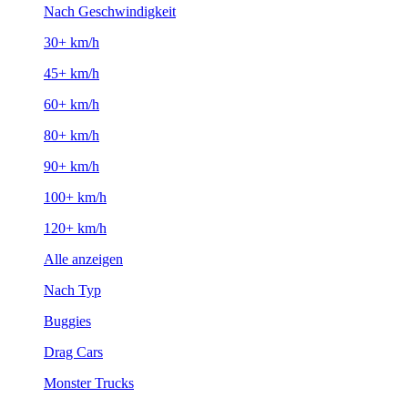
Nach Geschwindigkeit
30+ km/h
45+ km/h
60+ km/h
80+ km/h
90+ km/h
100+ km/h
120+ km/h
Alle anzeigen
Nach Typ
Buggies
Drag Cars
Monster Trucks