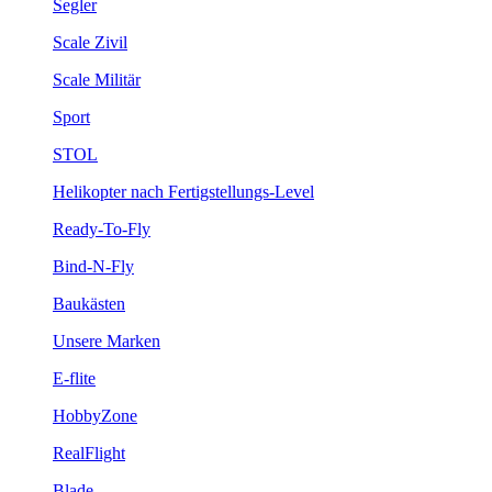
Segler
Scale Zivil
Scale Militär
Sport
STOL
Helikopter nach Fertigstellungs-Level
Ready-To-Fly
Bind-N-Fly
Baukästen
Unsere Marken
E-flite
HobbyZone
RealFlight
Blade