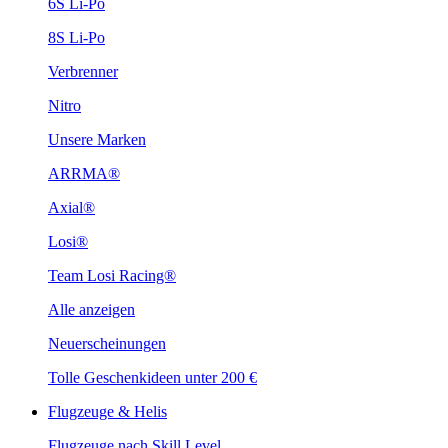
6S Li-Po
8S Li-Po
Verbrenner
Nitro
Unsere Marken
ARRMA®
Axial®
Losi®
Team Losi Racing®
Alle anzeigen
Neuerscheinungen
Tolle Geschenkideen unter 200 €
Flugzeuge & Helis
Flugzeuge nach Skill Level