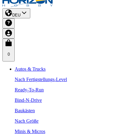
DEU
0
Autos & Trucks
Nach Fertigstellungs-Level
Ready-To-Run
Bind-N-Drive
Baukästen
Nach Größe
Minis & Micros