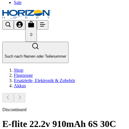
Sale
0
Such nach Namen oder Teilenummer
Shop
Flugzeuge
Ersatzteile, Elektronik & Zubehör
Akkus
Discontinued
E-flite 22.2v 910mAh 6S 30C