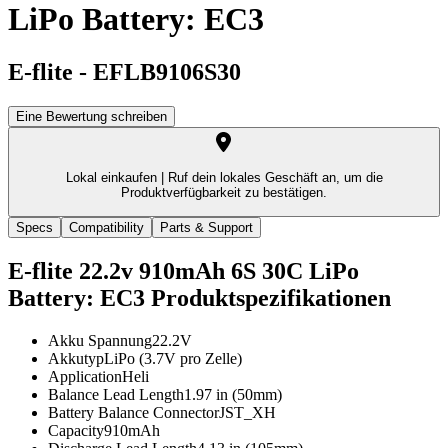
LiPo Battery: EC3
E-flite
-
EFLB9106S30
Eine Bewertung schreiben
Lokal einkaufen |
Ruf dein lokales Geschäft an, um die
Produktverfügbarkeit zu bestätigen.
Specs
Compatibility
Parts & Support
E-flite 22.2v 910mAh 6S 30C LiPo
Battery: EC3
Produktspezifikationen
Akku Spannung
22.2V
Akkutyp
LiPo (3.7V pro Zelle)
Application
Heli
Balance Lead Length
1.97 in (50mm)
Battery Balance Connector
JST_XH
Capacity
910mAh