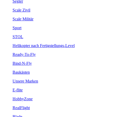
Segler
Scale Zivil
Scale Militär
Sport
STOL
Helikopter nach Fertigstellungs-Level
Ready-To-Fly
Bind-N-Fly
Baukästen
Unsere Marken
E-flite
HobbyZone
RealFlight
Blade