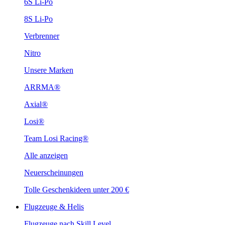
6S Li-Po
8S Li-Po
Verbrenner
Nitro
Unsere Marken
ARRMA®
Axial®
Losi®
Team Losi Racing®
Alle anzeigen
Neuerscheinungen
Tolle Geschenkideen unter 200 €
Flugzeuge & Helis
Flugzeuge nach Skill Level