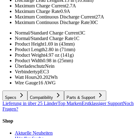
Discharge Lead Length
4.13 in (105mm)
Maximum Charge Current
2.7A
Maximum Charge Rate
0.9A
Maximum Continuous Discharge Current
27A
Maximum Continuous Discharge Rate
30C
Normal/Standard Charge Current
3C
Normal/Standard Charge Rate
1C
Product Height
1.69 in (43mm)
Product Length
2.80 in (71mm)
Product Weight
4.97 oz (141g)
Product Width
0.98 in (25mm)
Überladeschutz
Nein
Verbindertyp
EC3
Watt Hours
20.202Wh
Wire Gauge
16 AWG
Specs
Compatibility
Parts & Support
Lieferung in über 25 Länder
Top Marken
Erstklassiger Support
Noch
Fragen?
Shop
Aktuelle Neuheiten