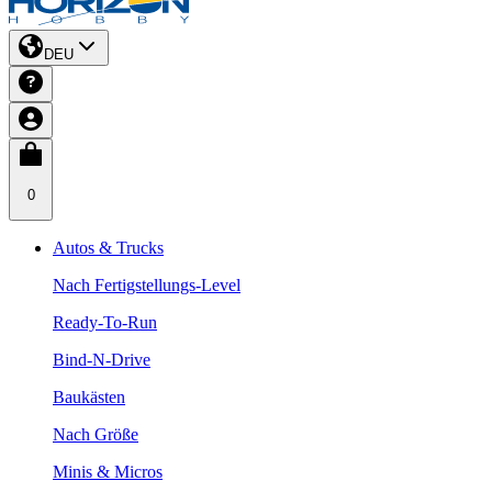
DEU
0
Autos & Trucks
Nach Fertigstellungs-Level
Ready-To-Run
Bind-N-Drive
Baukästen
Nach Größe
Minis & Micros