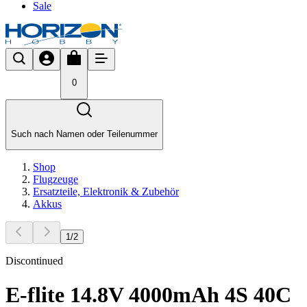
Sale
0
Such nach Namen oder Teilenummer
Shop
Flugzeuge
Ersatzteile, Elektronik & Zubehör
Akkus
1
/
2
Discontinued
E-flite 14.8V 4000mAh 4S 40C