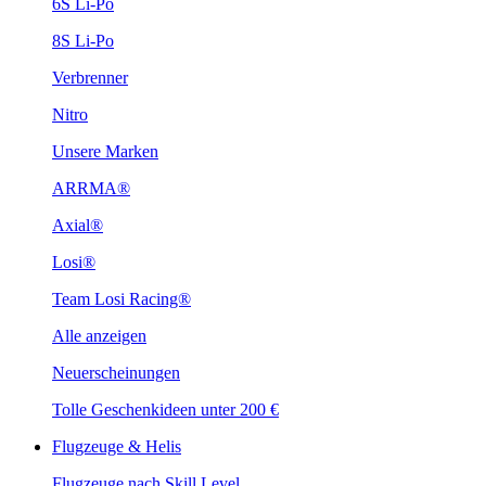
6S Li-Po
8S Li-Po
Verbrenner
Nitro
Unsere Marken
ARRMA®
Axial®
Losi®
Team Losi Racing®
Alle anzeigen
Neuerscheinungen
Tolle Geschenkideen unter 200 €
Flugzeuge & Helis
Flugzeuge nach Skill Level