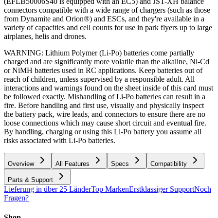
(EFLB50006S40 is equipped with an EC5) and JST-XH balance
connectors compatible with a wide range of chargers (such as those
from Dynamite and Orion®) and ESCs, and they're available in a
variety of capacities and cell counts for use in park flyers up to large
airplanes, helis and drones.
WARNING: Lithium Polymer (Li-Po) batteries come partially
charged and are significantly more volatile than the alkaline, Ni-Cd
or NiMH batteries used in RC applications. Keep batteries out of
reach of children, unless supervised by a responsible adult. All
interactions and warnings found on the sheet inside of this card must
be followed exactly. Mishandling of Li-Po batteries can result in a
fire. Before handling and first use, visually and physically inspect
the battery pack, wire leads, and connectors to ensure there are no
loose connections which may cause short circuit and eventual fire.
By handling, charging or using this Li-Po battery you assume all
risks associated with Li-Po batteries.
Overview
All Features
Specs
Compatibility
Parts & Support
Lieferung in über 25 Länder
Top Marken
Erstklassiger Support
Noch
Fragen?
Shop