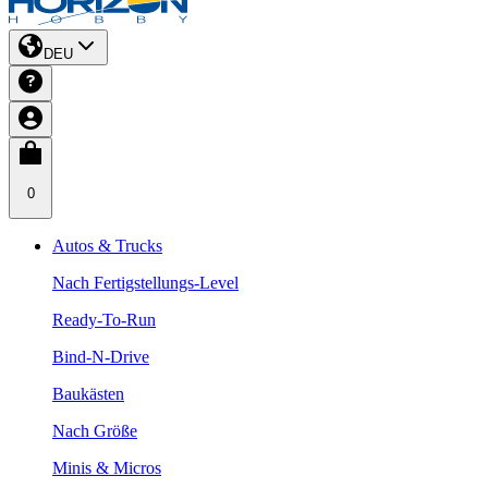
DEU
0
Autos & Trucks
Nach Fertigstellungs-Level
Ready-To-Run
Bind-N-Drive
Baukästen
Nach Größe
Minis & Micros