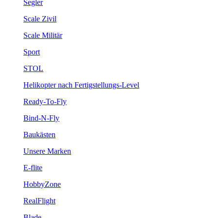
Segler
Scale Zivil
Scale Militär
Sport
STOL
Helikopter nach Fertigstellungs-Level
Ready-To-Fly
Bind-N-Fly
Baukästen
Unsere Marken
E-flite
HobbyZone
RealFlight
Blade