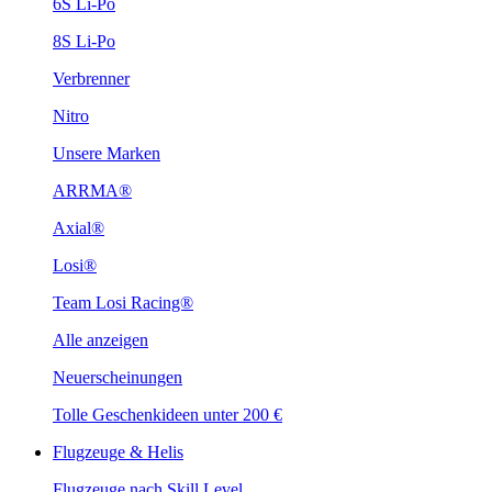
6S Li-Po
8S Li-Po
Verbrenner
Nitro
Unsere Marken
ARRMA®
Axial®
Losi®
Team Losi Racing®
Alle anzeigen
Neuerscheinungen
Tolle Geschenkideen unter 200 €
Flugzeuge & Helis
Flugzeuge nach Skill Level