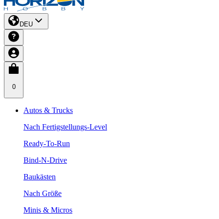
DEU
0
Autos & Trucks
Nach Fertigstellungs-Level
Ready-To-Run
Bind-N-Drive
Baukästen
Nach Größe
Minis & Micros