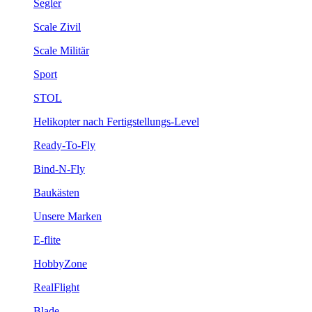
Segler
Scale Zivil
Scale Militär
Sport
STOL
Helikopter nach Fertigstellungs-Level
Ready-To-Fly
Bind-N-Fly
Baukästen
Unsere Marken
E-flite
HobbyZone
RealFlight
Blade