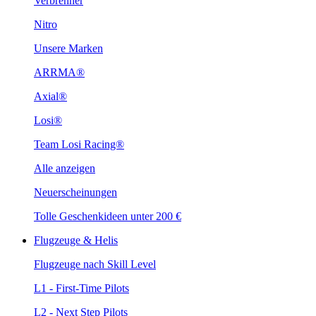
Verbrenner
Nitro
Unsere Marken
ARRMA®
Axial®
Losi®
Team Losi Racing®
Alle anzeigen
Neuerscheinungen
Tolle Geschenkideen unter 200 €
Flugzeuge & Helis
Flugzeuge nach Skill Level
L1 - First-Time Pilots
L2 - Next Step Pilots