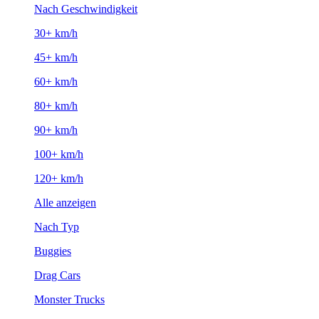
Nach Geschwindigkeit
30+ km/h
45+ km/h
60+ km/h
80+ km/h
90+ km/h
100+ km/h
120+ km/h
Alle anzeigen
Nach Typ
Buggies
Drag Cars
Monster Trucks