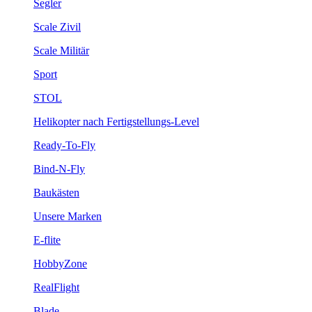
Segler
Scale Zivil
Scale Militär
Sport
STOL
Helikopter nach Fertigstellungs-Level
Ready-To-Fly
Bind-N-Fly
Baukästen
Unsere Marken
E-flite
HobbyZone
RealFlight
Blade