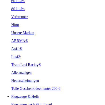
6S Li-Po
8S Li-Po
Verbrenner
Nitro
Unsere Marken
ARRMA®
Axial®
Losi®
Team Losi Racing®
Alle anzeigen
Neuerscheinungen
Tolle Geschenkideen unter 200 €
Flugzeuge & Helis
Flugzeuge nach Skill Level