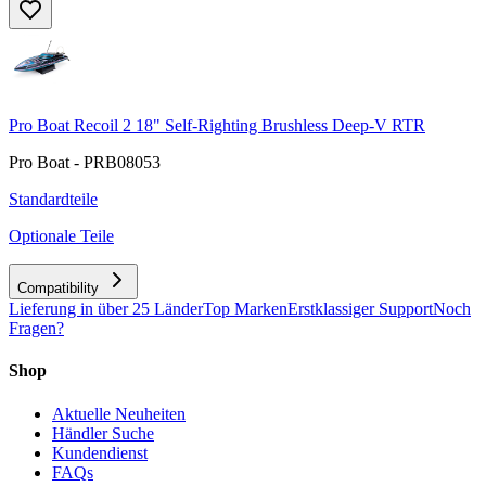
Pro Boat Recoil 2 18" Self-Righting Brushless Deep-V RTR
Pro Boat - PRB08053
Standardteile
Optionale Teile
Compatibility
Lieferung in über 25 Länder
Top Marken
Erstklassiger Support
Noch
Fragen?
Shop
Aktuelle Neuheiten
Händler Suche
Kundendienst
FAQs