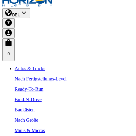
DEU
0
Autos & Trucks
Nach Fertigstellungs-Level
Ready-To-Run
Bind-N-Drive
Baukästen
Nach Größe
Minis & Micros