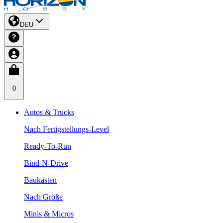
DEU
0
Autos & Trucks
Nach Fertigstellungs-Level
Ready-To-Run
Bind-N-Drive
Baukästen
Nach Größe
Minis & Micros