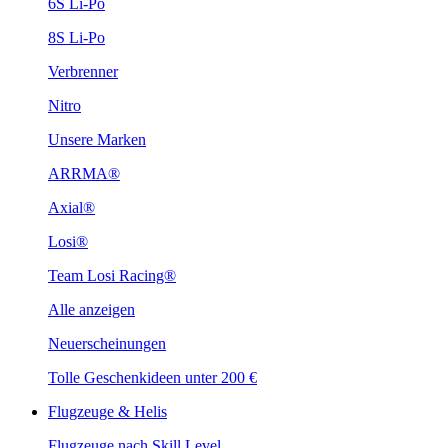
6S Li-Po
8S Li-Po
Verbrenner
Nitro
Unsere Marken
ARRMA®
Axial®
Losi®
Team Losi Racing®
Alle anzeigen
Neuerscheinungen
Tolle Geschenkideen unter 200 €
Flugzeuge & Helis
Flugzeuge nach Skill Level