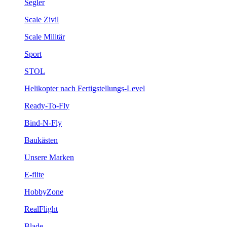
Segler
Scale Zivil
Scale Militär
Sport
STOL
Helikopter nach Fertigstellungs-Level
Ready-To-Fly
Bind-N-Fly
Baukästen
Unsere Marken
E-flite
HobbyZone
RealFlight
Blade