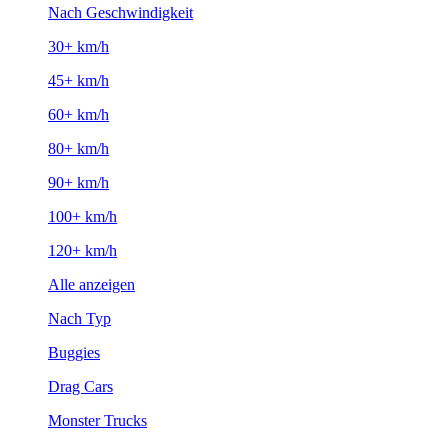
Nach Geschwindigkeit
30+ km/h
45+ km/h
60+ km/h
80+ km/h
90+ km/h
100+ km/h
120+ km/h
Alle anzeigen
Nach Typ
Buggies
Drag Cars
Monster Trucks