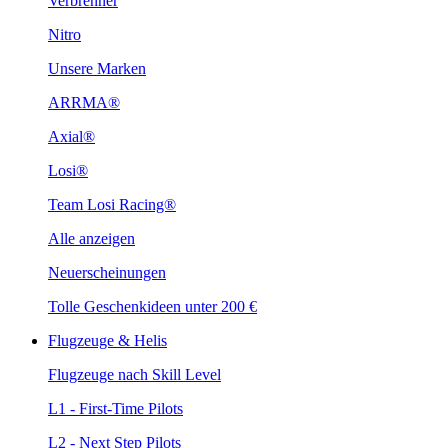
Verbrenner
Nitro
Unsere Marken
ARRMA®
Axial®
Losi®
Team Losi Racing®
Alle anzeigen
Neuerscheinungen
Tolle Geschenkideen unter 200 €
Flugzeuge & Helis
Flugzeuge nach Skill Level
L1 - First-Time Pilots
L2 - Next Step Pilots