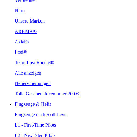
Verbrenner
Nitro
Unsere Marken
ARRMA®
Axial®
Losi®
Team Losi Racing®
Alle anzeigen
Neuerscheinungen
Tolle Geschenkideen unter 200 €
Flugzeuge & Helis
Flugzeuge nach Skill Level
L1 - First-Time Pilots
L2 - Next Step Pilots