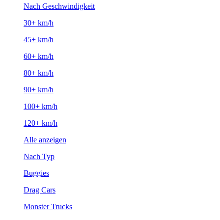
Nach Geschwindigkeit
30+ km/h
45+ km/h
60+ km/h
80+ km/h
90+ km/h
100+ km/h
120+ km/h
Alle anzeigen
Nach Typ
Buggies
Drag Cars
Monster Trucks