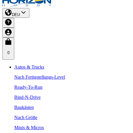
DEU
0
Autos & Trucks
Nach Fertigstellungs-Level
Ready-To-Run
Bind-N-Drive
Baukästen
Nach Größe
Minis & Micros