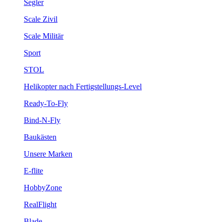
Segler
Scale Zivil
Scale Militär
Sport
STOL
Helikopter nach Fertigstellungs-Level
Ready-To-Fly
Bind-N-Fly
Baukästen
Unsere Marken
E-flite
HobbyZone
RealFlight
Blade