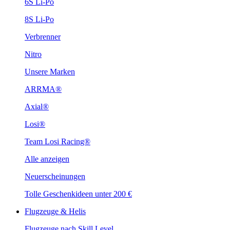
6S Li-Po
8S Li-Po
Verbrenner
Nitro
Unsere Marken
ARRMA®
Axial®
Losi®
Team Losi Racing®
Alle anzeigen
Neuerscheinungen
Tolle Geschenkideen unter 200 €
Flugzeuge & Helis
Flugzeuge nach Skill Level