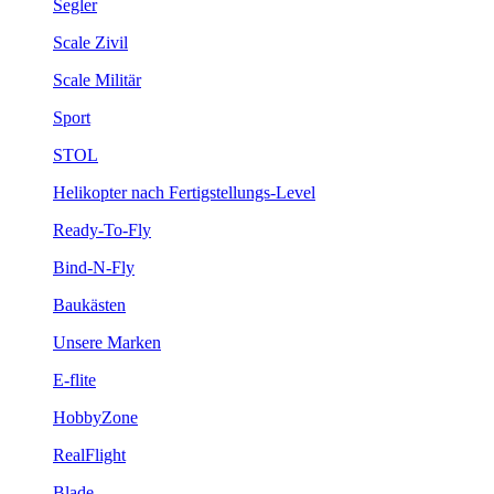
Segler
Scale Zivil
Scale Militär
Sport
STOL
Helikopter nach Fertigstellungs-Level
Ready-To-Fly
Bind-N-Fly
Baukästen
Unsere Marken
E-flite
HobbyZone
RealFlight
Blade