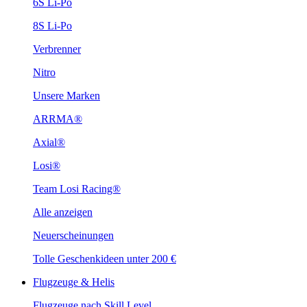
6S Li-Po
8S Li-Po
Verbrenner
Nitro
Unsere Marken
ARRMA®
Axial®
Losi®
Team Losi Racing®
Alle anzeigen
Neuerscheinungen
Tolle Geschenkideen unter 200 €
Flugzeuge & Helis
Flugzeuge nach Skill Level