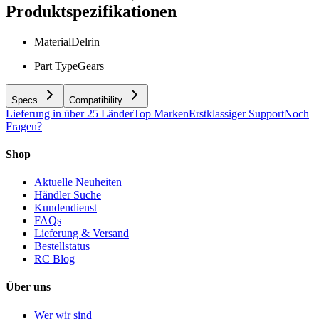
Produktspezifikationen
Material
Delrin
Part Type
Gears
Specs
Compatibility
Lieferung in über 25 Länder
Top Marken
Erstklassiger Support
Noch
Fragen?
Shop
Aktuelle Neuheiten
Händler Suche
Kundendienst
FAQs
Lieferung & Versand
Bestellstatus
RC Blog
Über uns
Wer wir sind