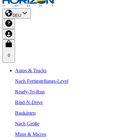
DEU
0
Autos & Trucks
Nach Fertigstellungs-Level
Ready-To-Run
Bind-N-Drive
Baukästen
Nach Größe
Minis & Micros