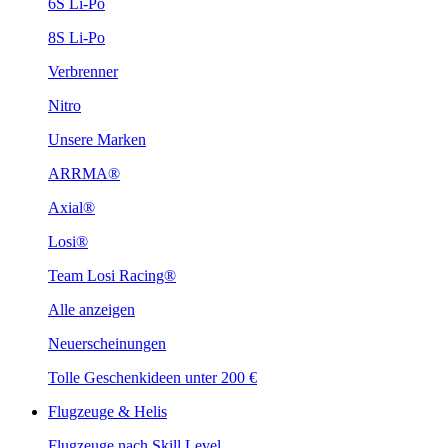
6S Li-Po
8S Li-Po
Verbrenner
Nitro
Unsere Marken
ARRMA®
Axial®
Losi®
Team Losi Racing®
Alle anzeigen
Neuerscheinungen
Tolle Geschenkideen unter 200 €
Flugzeuge & Helis
Flugzeuge nach Skill Level