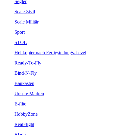
Segler
Scale Zivil
Scale Militär
Sport
STOL
Helikopter nach Fertigstellungs-Level
Ready-To-Fly
Bind-N-Fly
Baukästen
Unsere Marken
E-flite
HobbyZone
RealFlight
Blade