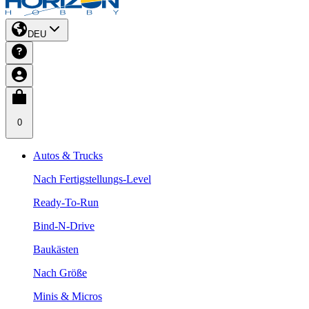
DEU
0
Autos & Trucks
Nach Fertigstellungs-Level
Ready-To-Run
Bind-N-Drive
Baukästen
Nach Größe
Minis & Micros