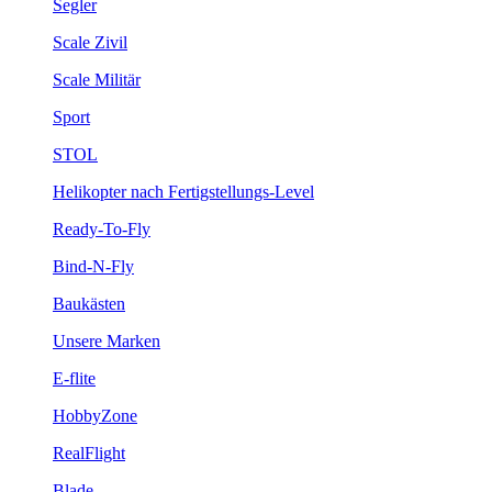
Segler
Scale Zivil
Scale Militär
Sport
STOL
Helikopter nach Fertigstellungs-Level
Ready-To-Fly
Bind-N-Fly
Baukästen
Unsere Marken
E-flite
HobbyZone
RealFlight
Blade