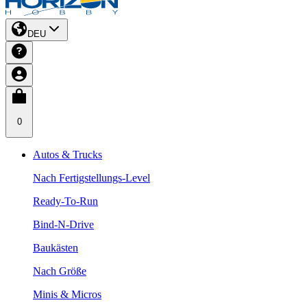
DEU
0
Autos & Trucks
Nach Fertigstellungs-Level
Ready-To-Run
Bind-N-Drive
Baukästen
Nach Größe
Minis & Micros