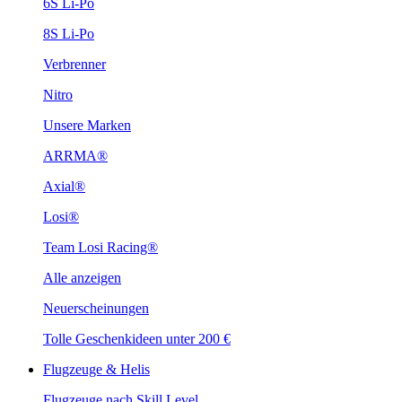
6S Li-Po
8S Li-Po
Verbrenner
Nitro
Unsere Marken
ARRMA®
Axial®
Losi®
Team Losi Racing®
Alle anzeigen
Neuerscheinungen
Tolle Geschenkideen unter 200 €
Flugzeuge & Helis
Flugzeuge nach Skill Level