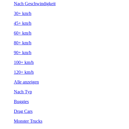
Nach Geschwindigkeit
30+ km/h
45+ km/h
60+ km/h
80+ km/h
90+ km/h
100+ km/h
120+ km/h
Alle anzeigen
Nach Typ
Buggies
Drag Cars
Monster Trucks