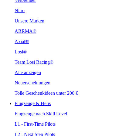
Verbrenner
Nitro
Unsere Marken
ARRMA®
Axial®
Losi®
Team Losi Racing®
Alle anzeigen
Neuerscheinungen
Tolle Geschenkideen unter 200 €
Flugzeuge & Helis
Flugzeuge nach Skill Level
L1 - First-Time Pilots
L2 - Next Step Pilots