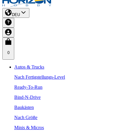
DEU
0
Autos & Trucks
Nach Fertigstellungs-Level
Ready-To-Run
Bind-N-Drive
Baukästen
Nach Größe
Minis & Micros