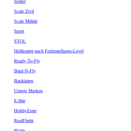
Segler
Scale Zivil
Scale Militär
Sport
STOL
Helikopter nach Fertigstellungs-Level
Ready-To-Fly
Bind-N-Fly
Baukästen
Unsere Marken
E-flite
HobbyZone
RealFlight
Blade