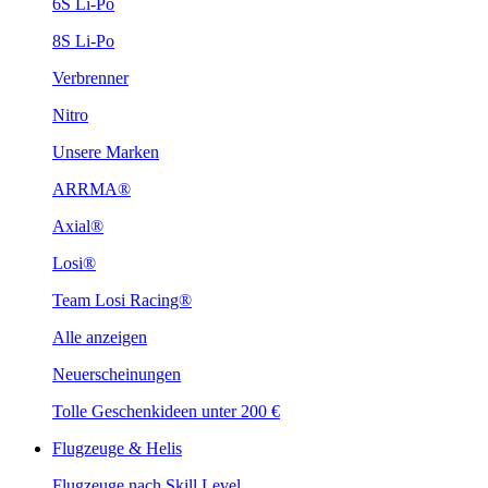
6S Li-Po
8S Li-Po
Verbrenner
Nitro
Unsere Marken
ARRMA®
Axial®
Losi®
Team Losi Racing®
Alle anzeigen
Neuerscheinungen
Tolle Geschenkideen unter 200 €
Flugzeuge & Helis
Flugzeuge nach Skill Level