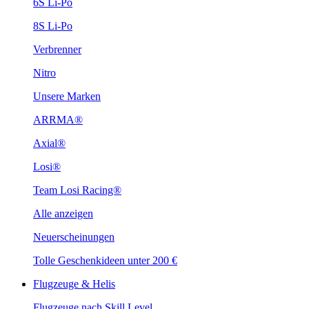
6S Li-Po
8S Li-Po
Verbrenner
Nitro
Unsere Marken
ARRMA®
Axial®
Losi®
Team Losi Racing®
Alle anzeigen
Neuerscheinungen
Tolle Geschenkideen unter 200 €
Flugzeuge & Helis
Flugzeuge nach Skill Level