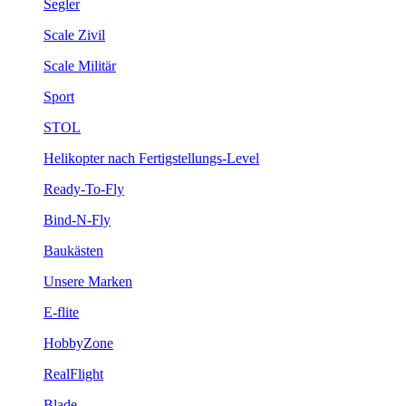
Segler
Scale Zivil
Scale Militär
Sport
STOL
Helikopter nach Fertigstellungs-Level
Ready-To-Fly
Bind-N-Fly
Baukästen
Unsere Marken
E-flite
HobbyZone
RealFlight
Blade