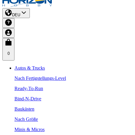
DEU
0
Autos & Trucks
Nach Fertigstellungs-Level
Ready-To-Run
Bind-N-Drive
Baukästen
Nach Größe
Minis & Micros