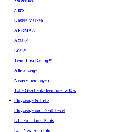
Verbrenner
Nitro
Unsere Marken
ARRMA®
Axial®
Losi®
Team Losi Racing®
Alle anzeigen
Neuerscheinungen
Tolle Geschenkideen unter 200 €
Flugzeuge & Helis
Flugzeuge nach Skill Level
L1 - First-Time Pilots
L2 - Next Step Pilots