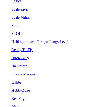
Segler
Scale Zivil
Scale Militär
Sport
STOL
Helikopter nach Fertigstellungs-Level
Ready-To-Fly
Bind-N-Fly
Baukästen
Unsere Marken
E-flite
HobbyZone
RealFlight
Blade