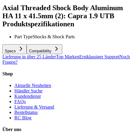
Axial Threaded Shock Body Aluminum
HA 11 x 41.5mm (2): Capra 1.9 UTB
Produktspezifikationen
Part Type
Shocks & Shock Parts
Specs
Compatibility
Lieferung in über 25 Länder
Top Marken
Erstklassiger Support
Noch
Fragen?
Shop
Aktuelle Neuheiten
Händler Suche
Kundendienst
FAQs
Lieferung & Versand
Bestellstatus
RC Blog
Über uns