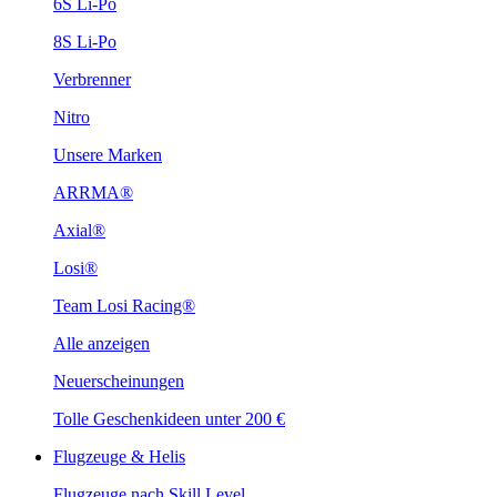
6S Li-Po
8S Li-Po
Verbrenner
Nitro
Unsere Marken
ARRMA®
Axial®
Losi®
Team Losi Racing®
Alle anzeigen
Neuerscheinungen
Tolle Geschenkideen unter 200 €
Flugzeuge & Helis
Flugzeuge nach Skill Level