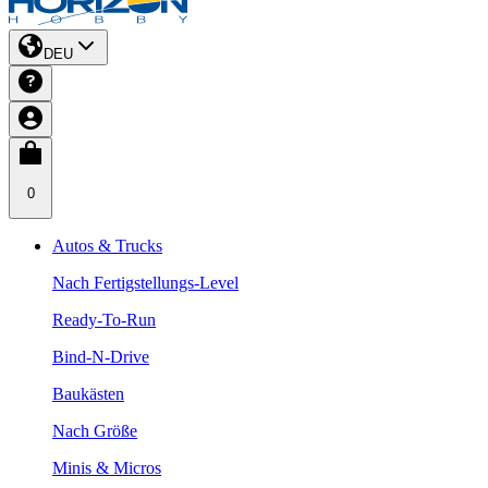
DEU
0
Autos & Trucks
Nach Fertigstellungs-Level
Ready-To-Run
Bind-N-Drive
Baukästen
Nach Größe
Minis & Micros