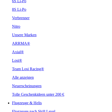
6S Li-Po
8S Li-Po
Verbrenner
Nitro
Unsere Marken
ARRMA®
Axial®
Losi®
Team Losi Racing®
Alle anzeigen
Neuerscheinungen
Tolle Geschenkideen unter 200 €
Flugzeuge & Helis
Flugzeuge nach Skill Level