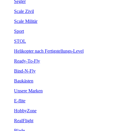
Segler
Scale Zivil
Scale Militär
Sport
STOL
Helikopter nach Fertigstellungs-Level
Ready-To-Fly
Bind-N-Fly
Baukästen
Unsere Marken
E-flite
HobbyZone
RealFlight
Blade