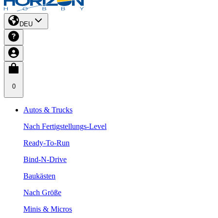
DEU
0
Autos & Trucks
Nach Fertigstellungs-Level
Ready-To-Run
Bind-N-Drive
Baukästen
Nach Größe
Minis & Micros