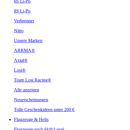
6S Li-Po
8S Li-Po
Verbrenner
Nitro
Unsere Marken
ARRMA®
Axial®
Losi®
Team Losi Racing®
Alle anzeigen
Neuerscheinungen
Tolle Geschenkideen unter 200 €
Flugzeuge & Helis
Flugzeuge nach Skill Level