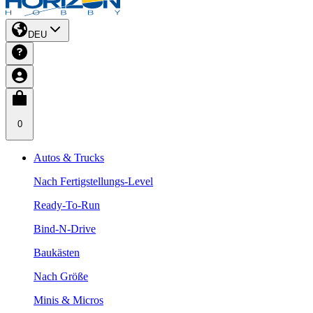
DEU
0
Autos & Trucks
Nach Fertigstellungs-Level
Ready-To-Run
Bind-N-Drive
Baukästen
Nach Größe
Minis & Micros