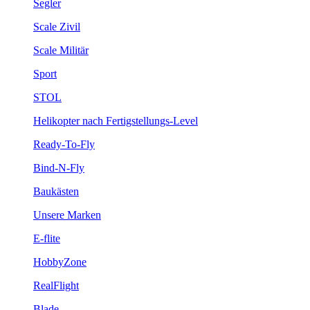
Segler
Scale Zivil
Scale Militär
Sport
STOL
Helikopter nach Fertigstellungs-Level
Ready-To-Fly
Bind-N-Fly
Baukästen
Unsere Marken
E-flite
HobbyZone
RealFlight
Blade