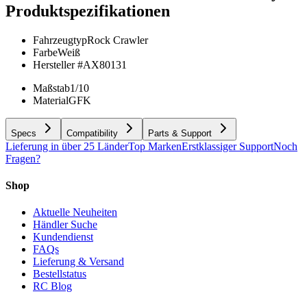
Produktspezifikationen
Fahrzeugtyp
Rock Crawler
Farbe
Weiß
Hersteller #
AX80131
Maßstab
1/10
Material
GFK
Specs
Compatibility
Parts & Support
Lieferung in über 25 Länder
Top Marken
Erstklassiger Support
Noch
Fragen?
Shop
Aktuelle Neuheiten
Händler Suche
Kundendienst
FAQs
Lieferung & Versand
Bestellstatus
RC Blog