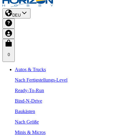
DEU
0
Autos & Trucks
Nach Fertigstellungs-Level
Ready-To-Run
Bind-N-Drive
Baukästen
Nach Größe
Minis & Micros