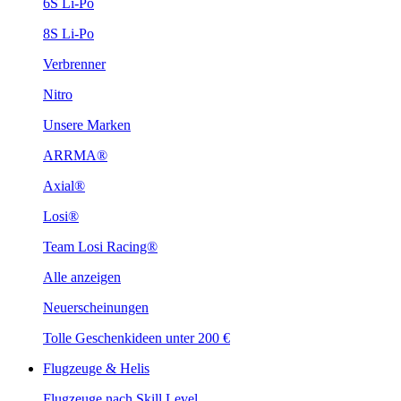
6S Li-Po
8S Li-Po
Verbrenner
Nitro
Unsere Marken
ARRMA®
Axial®
Losi®
Team Losi Racing®
Alle anzeigen
Neuerscheinungen
Tolle Geschenkideen unter 200 €
Flugzeuge & Helis
Flugzeuge nach Skill Level