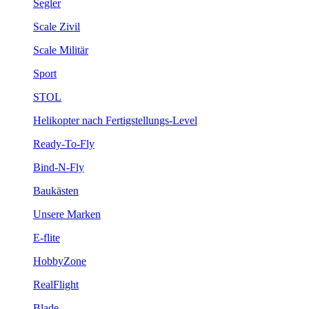
Segler
Scale Zivil
Scale Militär
Sport
STOL
Helikopter nach Fertigstellungs-Level
Ready-To-Fly
Bind-N-Fly
Baukästen
Unsere Marken
E-flite
HobbyZone
RealFlight
Blade