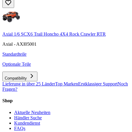
Axial 1/6 SCX6 Trail Honcho 4X4 Rock Crawler RTR
Axial - AXI05001
Standardteile
Optionale Teile
Compatibility
Lieferung in über 25 Länder
Top Marken
Erstklassiger Support
Noch
Fragen?
Shop
Aktuelle Neuheiten
Händler Suche
Kundendienst
FAQs