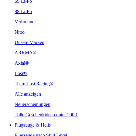
6S Li-Po
8S Li-Po
Verbrenner
Nitro
Unsere Marken
ARRMA®
Axial®
Losi®
Team Losi Racing®
Alle anzeigen
Neuerscheinungen
Tolle Geschenkideen unter 200 €
Flugzeuge & Helis
Flugzeuge nach Skill Level