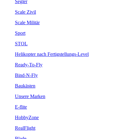
Segler
Scale Zivil
Scale Militär
Sport
STOL
Helikopter nach Fertigstellungs-Level
Ready-To-Fly
Bind-N-Fly
Baukästen
Unsere Marken
E-flite
HobbyZone
RealFlight
Blade