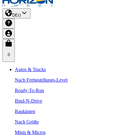
DEU
0
Autos & Trucks
Nach Fertigstellungs-Level
Ready-To-Run
Bind-N-Drive
Baukästen
Nach Größe
Minis & Micros