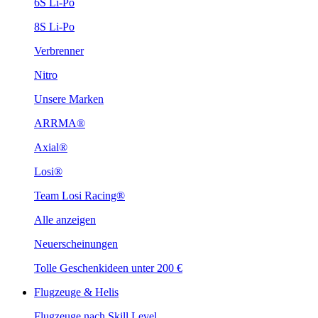
6S Li-Po
8S Li-Po
Verbrenner
Nitro
Unsere Marken
ARRMA®
Axial®
Losi®
Team Losi Racing®
Alle anzeigen
Neuerscheinungen
Tolle Geschenkideen unter 200 €
Flugzeuge & Helis
Flugzeuge nach Skill Level