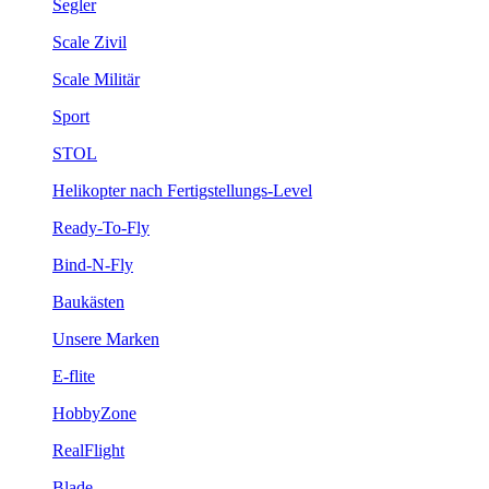
Segler
Scale Zivil
Scale Militär
Sport
STOL
Helikopter nach Fertigstellungs-Level
Ready-To-Fly
Bind-N-Fly
Baukästen
Unsere Marken
E-flite
HobbyZone
RealFlight
Blade