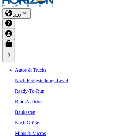
DEU
0
Autos & Trucks
Nach Fertigstellungs-Level
Ready-To-Run
Bind-N-Drive
Baukästen
Nach Größe
Minis & Micros