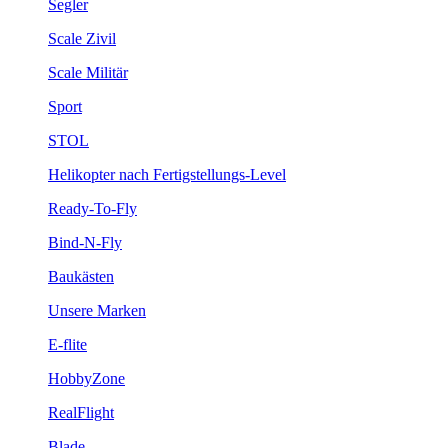
Segler
Scale Zivil
Scale Militär
Sport
STOL
Helikopter nach Fertigstellungs-Level
Ready-To-Fly
Bind-N-Fly
Baukästen
Unsere Marken
E-flite
HobbyZone
RealFlight
Blade