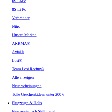
6S Li-Po
8S Li-Po
Verbrenner
Nitro
Unsere Marken
ARRMA®
Axial®
Losi®
Team Losi Racing®
Alle anzeigen
Neuerscheinungen
Tolle Geschenkideen unter 200 €
Flugzeuge & Helis
Flugzeuge nach Skill Level