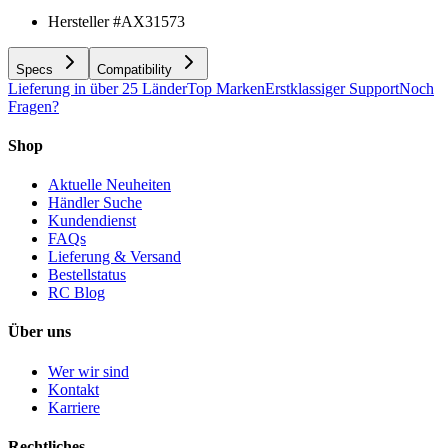
Hersteller #
AX31573
Specs
Compatibility
Lieferung in über 25 Länder
Top Marken
Erstklassiger Support
Noch
Fragen?
Shop
Aktuelle Neuheiten
Händler Suche
Kundendienst
FAQs
Lieferung & Versand
Bestellstatus
RC Blog
Über uns
Wer wir sind
Kontakt
Karriere
Rechtliches