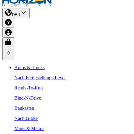
DEU
0
Autos & Trucks
Nach Fertigstellungs-Level
Ready-To-Run
Bind-N-Drive
Baukästen
Nach Größe
Minis & Micros