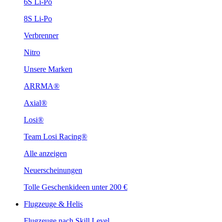
6S Li-Po
8S Li-Po
Verbrenner
Nitro
Unsere Marken
ARRMA®
Axial®
Losi®
Team Losi Racing®
Alle anzeigen
Neuerscheinungen
Tolle Geschenkideen unter 200 €
Flugzeuge & Helis
Flugzeuge nach Skill Level