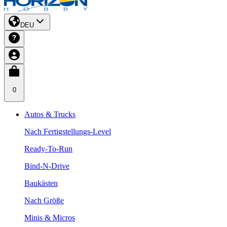
DEU
0
Autos & Trucks
Nach Fertigstellungs-Level
Ready-To-Run
Bind-N-Drive
Baukästen
Nach Größe
Minis & Micros