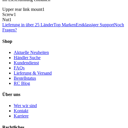
Upper rear link mount
1
Screw
1
Nut
1
Lieferung in über 25 Länder
Top Marken
Erstklassiger Support
Noch
Fragen?
Shop
Aktuelle Neuheiten
Händler Suche
Kundendienst
FAQs
Lieferung & Versand
Bestellstatus
RC Blog
Über uns
Wer wir sind
Kontakt
Karriere
Rechtliches