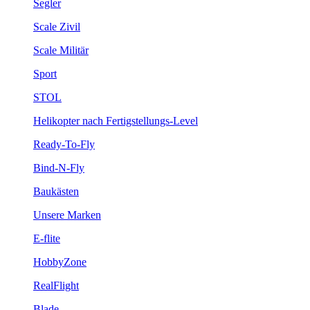
Segler
Scale Zivil
Scale Militär
Sport
STOL
Helikopter nach Fertigstellungs-Level
Ready-To-Fly
Bind-N-Fly
Baukästen
Unsere Marken
E-flite
HobbyZone
RealFlight
Blade