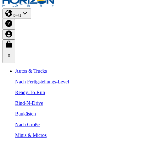
DEU
0
Autos & Trucks
Nach Fertigstellungs-Level
Ready-To-Run
Bind-N-Drive
Baukästen
Nach Größe
Minis & Micros