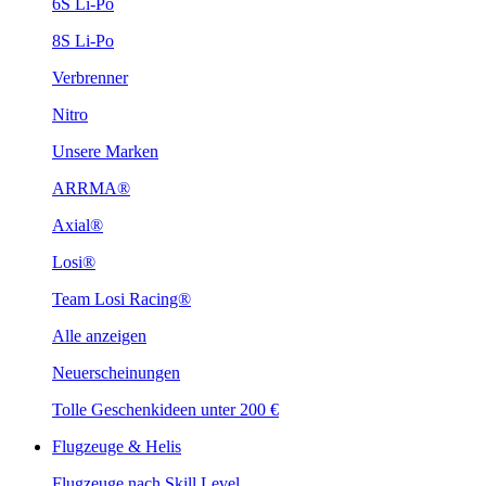
6S Li-Po
8S Li-Po
Verbrenner
Nitro
Unsere Marken
ARRMA®
Axial®
Losi®
Team Losi Racing®
Alle anzeigen
Neuerscheinungen
Tolle Geschenkideen unter 200 €
Flugzeuge & Helis
Flugzeuge nach Skill Level