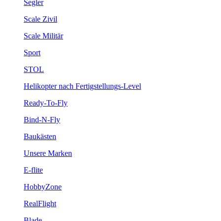
Segler
Scale Zivil
Scale Militär
Sport
STOL
Helikopter nach Fertigstellungs-Level
Ready-To-Fly
Bind-N-Fly
Baukästen
Unsere Marken
E-flite
HobbyZone
RealFlight
Blade