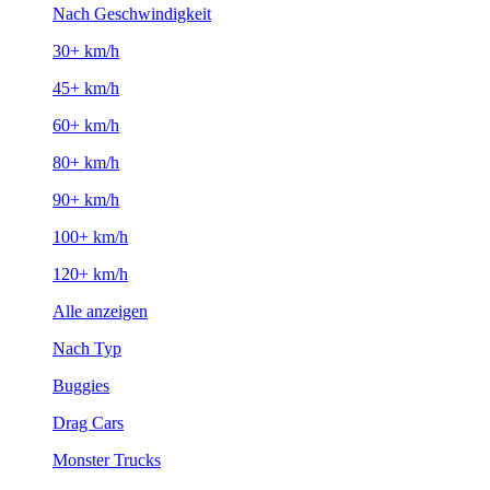
Nach Geschwindigkeit
30+ km/h
45+ km/h
60+ km/h
80+ km/h
90+ km/h
100+ km/h
120+ km/h
Alle anzeigen
Nach Typ
Buggies
Drag Cars
Monster Trucks