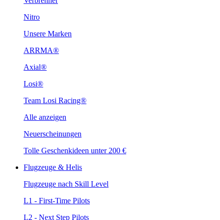
Verbrenner
Nitro
Unsere Marken
ARRMA®
Axial®
Losi®
Team Losi Racing®
Alle anzeigen
Neuerscheinungen
Tolle Geschenkideen unter 200 €
Flugzeuge & Helis
Flugzeuge nach Skill Level
L1 - First-Time Pilots
L2 - Next Step Pilots