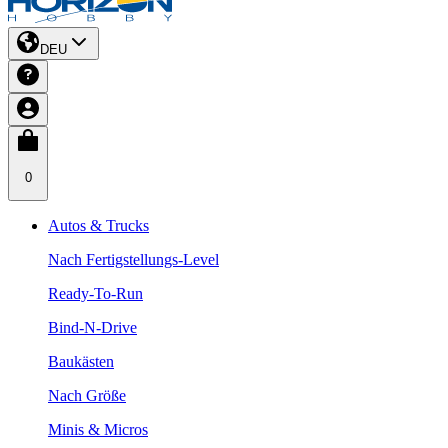
DEU
0
Autos & Trucks
Nach Fertigstellungs-Level
Ready-To-Run
Bind-N-Drive
Baukästen
Nach Größe
Minis & Micros