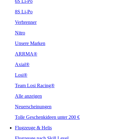
6S Li-Po
8S Li-Po
Verbrenner
Nitro
Unsere Marken
ARRMA®
Axial®
Losi®
Team Losi Racing®
Alle anzeigen
Neuerscheinungen
Tolle Geschenkideen unter 200 €
Flugzeuge & Helis
Flugzeuge nach Skill Level