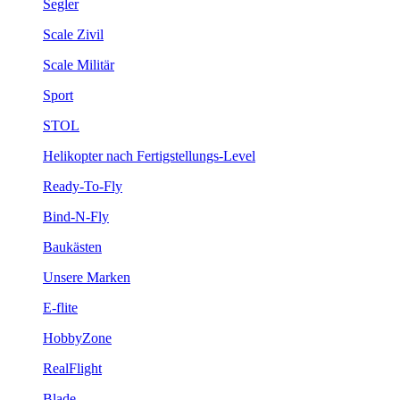
Segler
Scale Zivil
Scale Militär
Sport
STOL
Helikopter nach Fertigstellungs-Level
Ready-To-Fly
Bind-N-Fly
Baukästen
Unsere Marken
E-flite
HobbyZone
RealFlight
Blade