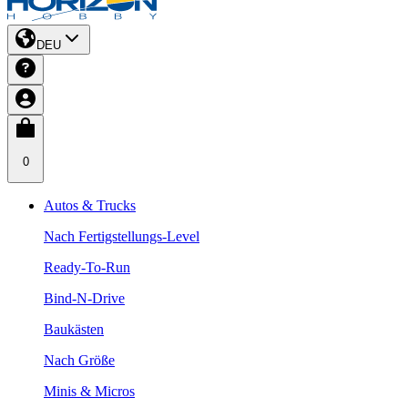
DEU
0
Autos & Trucks
Nach Fertigstellungs-Level
Ready-To-Run
Bind-N-Drive
Baukästen
Nach Größe
Minis & Micros