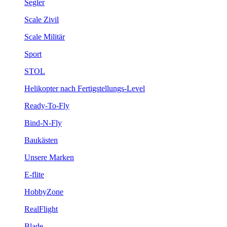
Segler
Scale Zivil
Scale Militär
Sport
STOL
Helikopter nach Fertigstellungs-Level
Ready-To-Fly
Bind-N-Fly
Baukästen
Unsere Marken
E-flite
HobbyZone
RealFlight
Blade