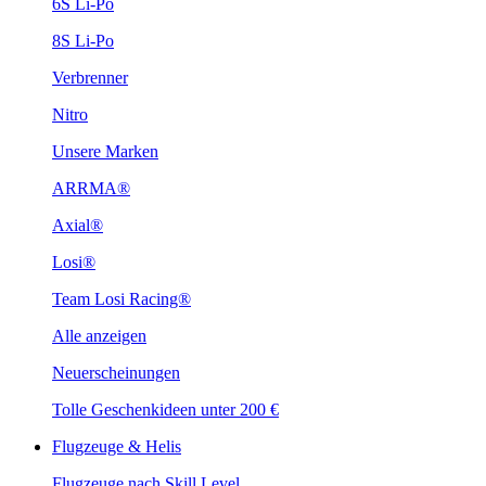
6S Li-Po
8S Li-Po
Verbrenner
Nitro
Unsere Marken
ARRMA®
Axial®
Losi®
Team Losi Racing®
Alle anzeigen
Neuerscheinungen
Tolle Geschenkideen unter 200 €
Flugzeuge & Helis
Flugzeuge nach Skill Level