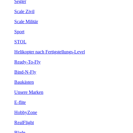
Segler
Scale Zivil
Scale Militär
Sport
STOL
Helikopter nach Fertigstellungs-Level
Ready-To-Fly
Bind-N-Fly
Baukästen
Unsere Marken
E-flite
HobbyZone
RealFlight
Blade