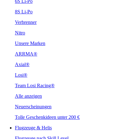
6S Li-Po
8S Li-Po
Verbrenner
Nitro
Unsere Marken
ARRMA®
Axial®
Losi®
Team Losi Racing®
Alle anzeigen
Neuerscheinungen
Tolle Geschenkideen unter 200 €
Flugzeuge & Helis
Flugzeuge nach Skill Level