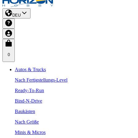
DEU
0
Autos & Trucks
Nach Fertigstellungs-Level
Ready-To-Run
Bind-N-Drive
Baukästen
Nach Größe
Minis & Micros