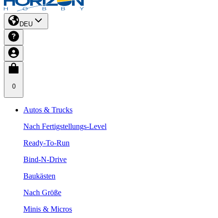
DEU
0
Autos & Trucks
Nach Fertigstellungs-Level
Ready-To-Run
Bind-N-Drive
Baukästen
Nach Größe
Minis & Micros