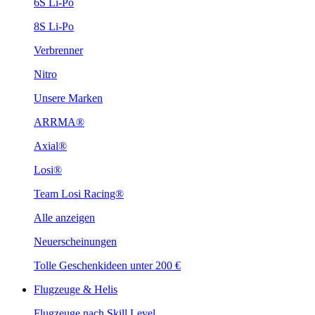
6S Li-Po
8S Li-Po
Verbrenner
Nitro
Unsere Marken
ARRMA®
Axial®
Losi®
Team Losi Racing®
Alle anzeigen
Neuerscheinungen
Tolle Geschenkideen unter 200 €
Flugzeuge & Helis
Flugzeuge nach Skill Level