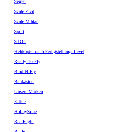
Segler
Scale Zivil
Scale Militär
Sport
STOL
Helikopter nach Fertigstellungs-Level
Ready-To-Fly
Bind-N-Fly
Baukästen
Unsere Marken
E-flite
HobbyZone
RealFlight
Blade