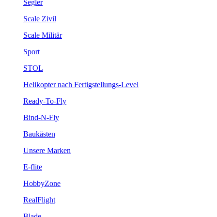
Segler
Scale Zivil
Scale Militär
Sport
STOL
Helikopter nach Fertigstellungs-Level
Ready-To-Fly
Bind-N-Fly
Baukästen
Unsere Marken
E-flite
HobbyZone
RealFlight
Blade