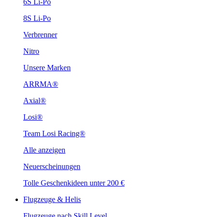
6S Li-Po
8S Li-Po
Verbrenner
Nitro
Unsere Marken
ARRMA®
Axial®
Losi®
Team Losi Racing®
Alle anzeigen
Neuerscheinungen
Tolle Geschenkideen unter 200 €
Flugzeuge & Helis
Flugzeuge nach Skill Level