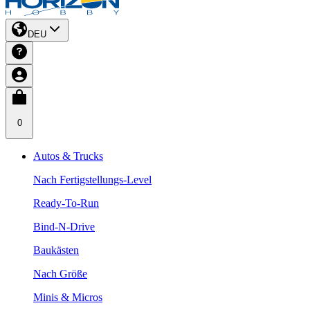
DEU
0
Autos & Trucks
Nach Fertigstellungs-Level
Ready-To-Run
Bind-N-Drive
Baukästen
Nach Größe
Minis & Micros